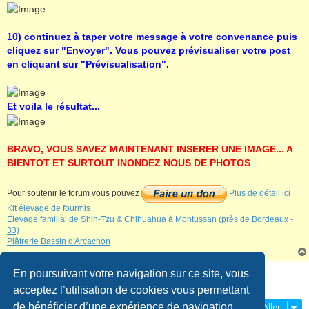
10) continuez à taper votre message à votre convenance puis
cliquez sur "Envoyer". Vous pouvez prévisualiser votre post
en cliquant sur "Prévisualisation".
Et voila le résultat...
BRAVO, VOUS SAVEZ MAINTENANT INSERER UNE IMAGE... A
BIENTOT ET SURTOUT INONDEZ NOUS DE PHOTOS
Pour soutenir le forum vous pouvez
Plus de détail ici
Kit élevage de fourmis
Élevage familial de Shih‑Tzu & Chihuahua à Montussan (près de Bordeaux -
33)
Plâtrerie Bassin d'Arcachon
Verrouillé
En poursuivant votre navigation sur ce site, vous
1 message • Page
1
sur
1
acceptez l’utilisation de cookies vous permettant
de bénéficier d’une expérience de navigation
Aller