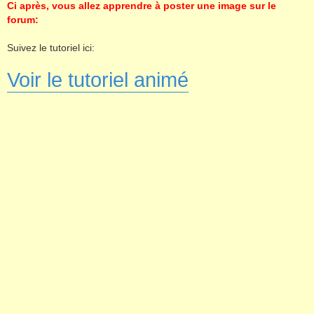
s
Ci après, vous allez apprendre à poster une image sur le
s
forum:
a
g
e
Suivez le tutoriel ici:
Voir le tutoriel animé