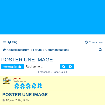
FAQ
Connexion
R
Accueil du forum
Forum
Comment fait on?
e
POSTER UNE IMAGE
c
Rechercher
Recherche avancée
Verrouillé
h
1 message • Page
1
sur
1
e
jordan
r
Webmaster
c
h
POSTER UNE IMAGE
e
M
07 janv. 2007, 14:35
e
r