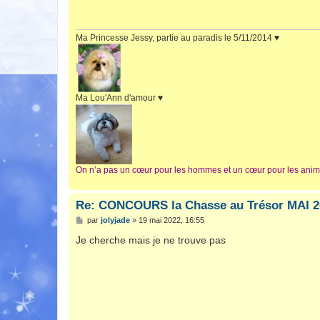
a
g
e
Ma Princesse Jessy, partie au paradis le 5/11/2014 ♥
]
Ma Lou'Ann d'amour ♥
On n’a pas un cœur pour les hommes et un cœur pour les anima
Re: CONCOURS la Chasse au Trésor MAI 2
M
par
jolyjade
»
19 mai 2022, 16:55
e
s
Je cherche mais je ne trouve pas
s
a
g
e