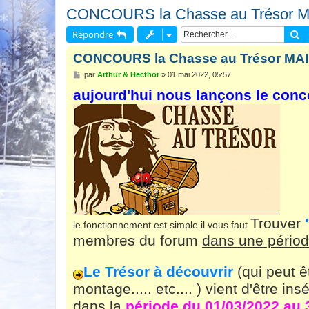
CONCOURS la Chasse au Trésor M
R
Répondre
CONCOURS la Chasse au Trésor MAI
M
par
Arthur & Hecthor
»
01 mai 2022, 05:57
e
aujourd'hui nous lançons le conco
s
s
a
g
e
Trouver
le fonctionnement est simple il vous faut
membres du forum
dans une pério
Le Trésor à découvrir
(qui peut 
montage..... etc.... ) vient d'être 
dans la
période du 01/03/2022 au 