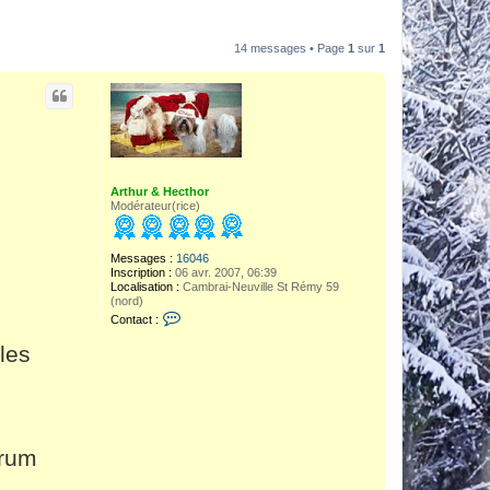
14 messages • Page
1
sur
1
Arthur & Hecthor
Modérateur(rice)
Messages :
16046
Inscription :
06 avr. 2007, 06:39
Localisation :
Cambrai-Neuville St Rémy 59
(nord)
C
Contact :
o
n
les
t
a
c
t
e
r
A
orum
r
t
h