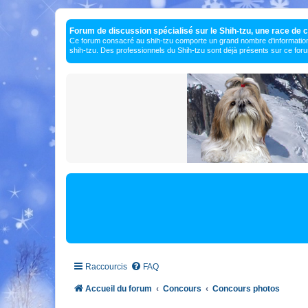
Forum de discussion spécialisé sur le Shih-tzu, une race de c
Ce forum consacré au shih-tzu comporte un grand nombre d'information
shih-tzu. Des professionnels du Shih-tzu sont déjà présents sur ce for
Raccourcis
FAQ
Accueil du forum
Concours
Concours photos