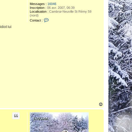
Messages :
16046
Inscription :
06 avr. 2007, 06:39
Localisation :
Cambrai-Neuville St Rémy 59
(nord)
C
Contact :
o
n
diot lui
t
a
c
t
e
r
A
r
t
h
u
r
&
H
e
c
t
h
o
r
H
a
u
t