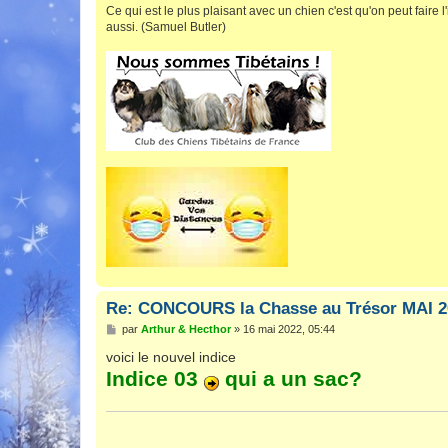
Ce qui est le plus plaisant avec un chien c'est qu'on peut faire l'
aussi. (Samuel Butler)
Re: CONCOURS la Chasse au Trésor MAI 2
M
par
Arthur & Hecthor
»
16 mai 2022, 05:44
e
s
voici le nouvel indice
s
Indice 03
qui a un sac?
a
g
e