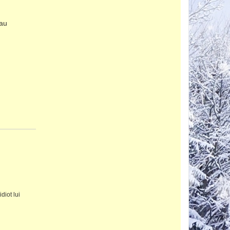
au
diot lui