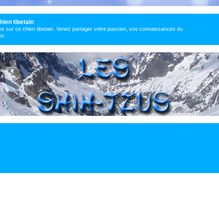
hien tibetain
s sur ce chien tibetain. Venez partager votre passion, vos connaissances du
um.