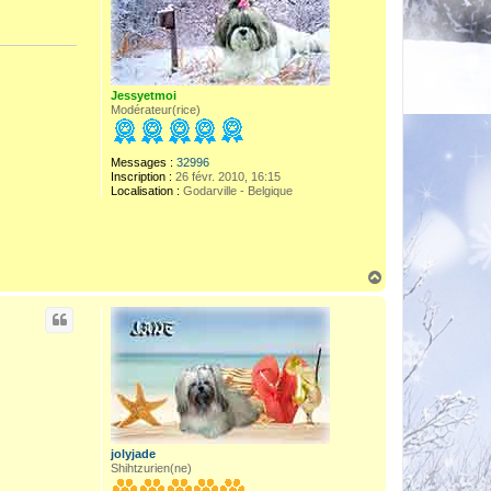
Jessyetmoi
Modérateur(rice)
Messages :
32996
Inscription :
26 févr. 2010, 16:15
Localisation :
Godarville - Belgique
H
a
u
t
jolyjade
Shihtzurien(ne)