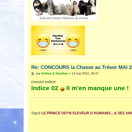
Re: CONCOURS la Chasse au Trésor MAI 2
M
par
Arthur & Hecthor
»
14 mai 2022, 06:47
e
s
nouvel indice
s
Indice 02
Il m'en manque une !
a
g
e
Signé
LE PRINCE ODYN ELEVEUR D HUMAINS... & SES A