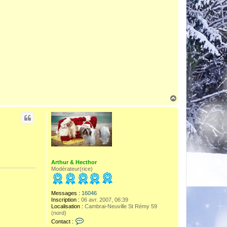
H
a
u
t
Arthur & Hecthor
Modérateur(rice)
Messages :
16046
Inscription :
06 avr. 2007, 06:39
Localisation :
Cambrai-Neuville St Rémy 59
(nord)
C
Contact :
o