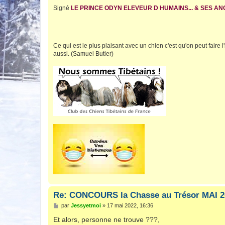
Signé
LE PRINCE ODYN ELEVEUR D HUMAINS... & SES A
Ce qui est le plus plaisant avec un chien c'est qu'on peut faire l'
aussi. (Samuel Butler)
Re: CONCOURS la Chasse au Trésor MAI 2
M
par
Jessyetmoi
»
17 mai 2022, 16:36
e
s
Et alors, personne ne trouve ???,
s