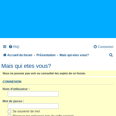
FAQ
Connexion
R
Accueil du forum
Présentation
Mais qui etes vous?
e
Mais qui etes vous?
c
Vous ne pouvez pas voir ou consulter les sujets de ce forum.
h
e
CONNEXION
r
Nom d’utilisateur :
c
Mot de passe :
h
e
Se souvenir de moi
r
Masquer ma présence lors de cette session