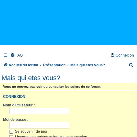
FAQ
Connexion
R
Accueil du forum
Présentation
Mais qui etes vous?
e
Mais qui etes vous?
c
Vous ne pouvez pas voir ou consulter les sujets de ce forum.
h
e
CONNEXION
r
Nom d’utilisateur :
c
Mot de passe :
h
e
Se souvenir de moi
r
Masquer ma présence lors de cette session