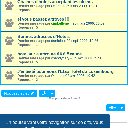
Chaines d'hôtels acceptant les chiens
Dernier message par
Oriane
«
25 mars 2009, 13:31
Réponses :
7
si vous passez à troyes !!!
Dernier message par
cimbellyne
«
25 mars 2009, 10:09
Réponses :
5
Bonnes adresses d'Hôtels
Dernier message par
daniele
«
03 sept. 2008, 12:26
Réponses :
1
hotel sur autoroute A6 à Beaune
Dernier message par
chandygary
«
15 avr. 2008, 21:31
Réponses :
5
J'ai testé pour vous l'Etap Hotel du Luxembourg
Dernier message par
Oriane
«
02 avr. 2008, 10:42
Réponses :
2
Nouveau sujet
30 sujets • Page
1
sur
1
Aller
PERMISSIONS DU FORUM
En poursuivant votre navigation sur ce site, vous
Vous
ne pouvez pas
publier de nouveaux sujets dans ce forum