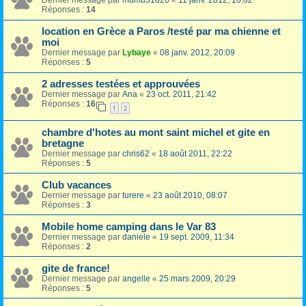
Dernier message par
mumu31620
«
11 janv. 2012, 10:02
Réponses :
14
location en Grèce a Paros /testé par ma chienne et
moi
Dernier message par
Lybaye
«
08 janv. 2012, 20:09
Réponses :
5
2 adresses testées et approuvées
Dernier message par
Ana
«
23 oct. 2011, 21:42
Réponses :
16
1
2
chambre d'hotes au mont saint michel et gite en
bretagne
Dernier message par
chris62
«
18 août 2011, 22:22
Réponses :
5
Club vacances
Dernier message par
turere
«
23 août 2010, 08:07
Réponses :
3
Mobile home camping dans le Var 83
Dernier message par
daniele
«
19 sept. 2009, 11:34
Réponses :
2
gite de france!
Dernier message par
angelle
«
25 mars 2009, 20:29
Réponses :
5