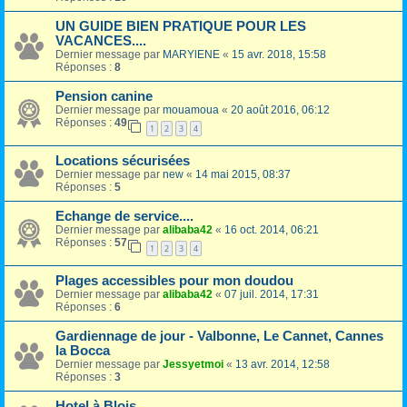
UN GUIDE BIEN PRATIQUE POUR LES
VACANCES....
Dernier message par
MARYlENE
«
15 avr. 2018, 15:58
Réponses :
8
Pension canine
Dernier message par
mouamoua
«
20 août 2016, 06:12
Réponses :
49
1
2
3
4
Locations sécurisées
Dernier message par
new
«
14 mai 2015, 08:37
Réponses :
5
Echange de service....
Dernier message par
alibaba42
«
16 oct. 2014, 06:21
Réponses :
57
1
2
3
4
Plages accessibles pour mon doudou
Dernier message par
alibaba42
«
07 juil. 2014, 17:31
Réponses :
6
Gardiennage de jour - Valbonne, Le Cannet, Cannes
la Bocca
Dernier message par
Jessyetmoi
«
13 avr. 2014, 12:58
Réponses :
3
Hotel à Blois