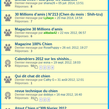
Dernier message par
shana26
«
05 juil. 2014, 13:51
Réponses :
8
30 Millions d'amis | N°213 (Chen du mois : Shih-tzu)
Dernier message par
Lybaye
«
20 mai 2014, 14:54
Réponses :
7
Magazine 30 Millions d'amis
Dernier message par
alibaba42
«
22 nov. 2012, 06:57
Réponses :
6
Magazine 100% Chien
Dernier message par
RosePuppy
«
26 oct. 2012, 19:27
Réponses :
3
Calendriers 2012 sur les shishis...
Dernier message par
eona
«
19 sept. 2012, 18:03
Réponses :
50
1
2
3
4
Qui dit chat dit chien
Dernier message par
Cathy G
«
31 août 2012, 12:01
Réponses :
1
revue technique du chien
Dernier message par
dobbys
«
16 mai 2012, 16:40
Réponses :
31
1
2
3
Atout Chien n°309 février 2012