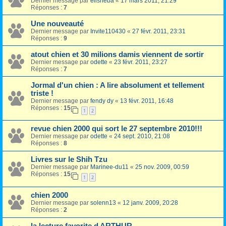
Dernier message par
elisheba
«
17 mars 2011, 21:29
Réponses :
7
Une nouveauté
Dernier message par
Invite110430
«
27 févr. 2011, 23:31
Réponses :
9
atout chien et 30 milions damis viennent de sortir
Dernier message par
odette
«
23 févr. 2011, 23:27
Réponses :
7
Jormal d'un chien : A lire absolument et tellement
triste !
Dernier message par
fendy dy
«
13 févr. 2011, 16:48
Réponses :
15
1
2
revue chien 2000 qui sort le 27 septembre 2010!!!
Dernier message par
odette
«
24 sept. 2010, 21:08
Réponses :
8
Livres sur le Shih Tzu
Dernier message par
Marinee-du11
«
25 nov. 2009, 00:59
Réponses :
15
1
2
chien 2000
Dernier message par
solenn13
«
12 janv. 2009, 20:28
Réponses :
2