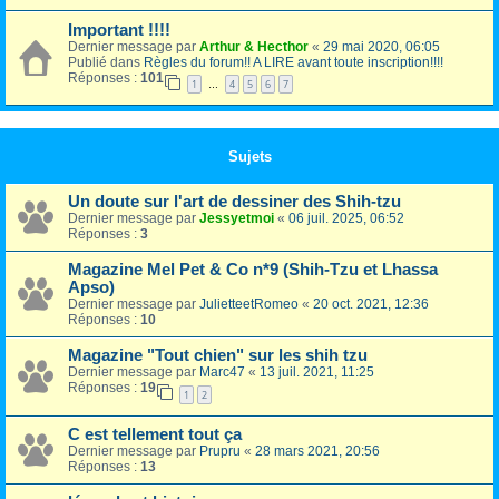
Important !!!!
Dernier message par
Arthur & Hecthor
«
29 mai 2020, 06:05
Publié dans
Règles du forum!! A LIRE avant toute inscription!!!!
Réponses :
101
1
4
5
6
7
…
Sujets
Un doute sur l'art de dessiner des Shih-tzu
Dernier message par
Jessyetmoi
«
06 juil. 2025, 06:52
Réponses :
3
Magazine Mel Pet & Co n*9 (Shih-Tzu et Lhassa
Apso)
Dernier message par
JulietteetRomeo
«
20 oct. 2021, 12:36
Réponses :
10
Magazine "Tout chien" sur les shih tzu
Dernier message par
Marc47
«
13 juil. 2021, 11:25
Réponses :
19
1
2
C est tellement tout ça
Dernier message par
Prupru
«
28 mars 2021, 20:56
Réponses :
13