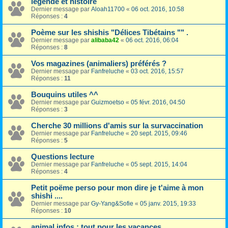
légende et histoire
Dernier message par
Aloah11700
«
06 oct. 2016, 10:58
Réponses :
4
Poème sur les shishis "Délices Tibétains "" .
Dernier message par
alibaba42
«
06 oct. 2016, 06:04
Réponses :
8
Vos magazines (animaliers) préférés ?
Dernier message par
Fanfreluche
«
03 oct. 2016, 15:57
Réponses :
11
Bouquins utiles ^^
Dernier message par
Guizmoetso
«
05 févr. 2016, 04:50
Réponses :
3
Cherche 30 millions d'amis sur la survaccination
Dernier message par
Fanfreluche
«
20 sept. 2015, 09:46
Réponses :
5
Questions lecture
Dernier message par
Fanfreluche
«
05 sept. 2015, 14:04
Réponses :
4
Petit poëme perso pour mon dire je t'aime à mon
shishi ....
Dernier message par
Gy-Yang&Sofie
«
05 janv. 2015, 19:33
Réponses :
10
animal infos : tout pour les vacances