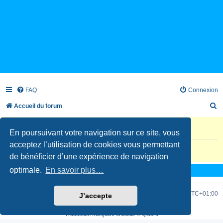
FAQ
Connexion
R
Accueil du forum
e
Information
c
En poursuivant votre navigation sur ce site, vous
acceptez l’utilisation de cookies vous permettant
h
L’inscription de nouveaux comptes est désactivée.
de bénéficier d’une expérience de navigation
e
optimale.
En savoir plus…
r
c
Accueil du forum
Fuseau horaire sur
UTC+01:00
J’accepte
h
Développé par
phpBB
® Forum Software © phpBB Limited
e
Traduction française officielle
©
Qiaeru
r