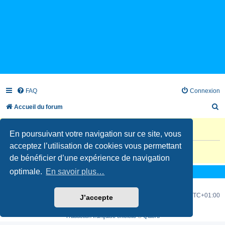
FAQ
Connexion
R
Accueil du forum
e
Information
c
En poursuivant votre navigation sur ce site, vous
acceptez l’utilisation de cookies vous permettant
h
L’inscription de nouveaux comptes est désactivée.
de bénéficier d’une expérience de navigation
e
optimale.
En savoir plus…
r
c
Accueil du forum
Fuseau horaire sur
UTC+01:00
J’accepte
h
Développé par
phpBB
® Forum Software © phpBB Limited
e
Traduction française officielle
©
Qiaeru
r