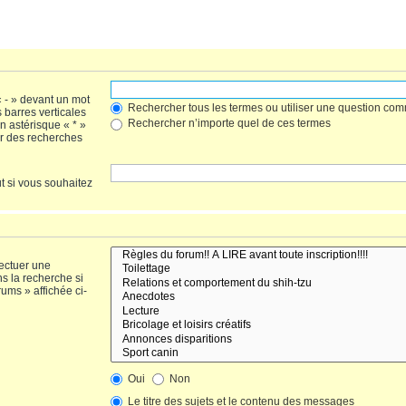
« - » devant un mot
Rechercher tous les termes ou utiliser une question co
s barres verticales
Rechercher n’importe quel de ces termes
un astérisque « * »
r des recherches
t si vous souhaitez
fectuer une
s la recherche si
ums » affichée ci-
Oui
Non
Le titre des sujets et le contenu des messages