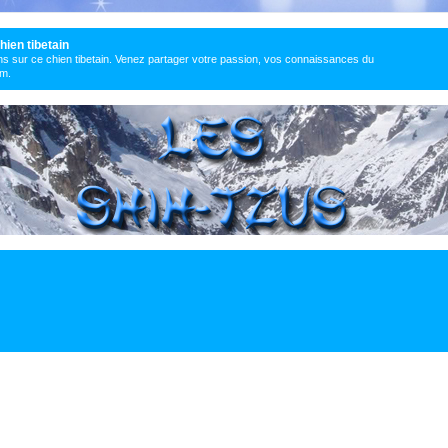
hien tibetain
s sur ce chien tibetain. Venez partager votre passion, vos connaissances du
um.