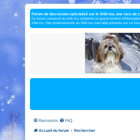
Forum de discussion spécialisé sur le Shih-tzu, une race de c
Ce forum consacré au shih-tzu comporte un grand nombre d'information
shih-tzu. Des professionnels du Shih-tzu sont déjà présents sur ce for
Raccourcis
FAQ
Accueil du forum
Rechercher