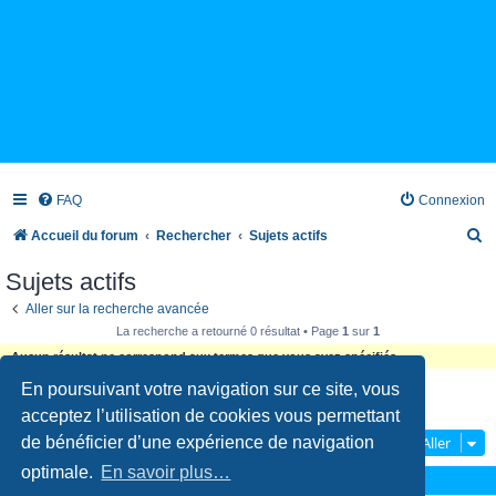
FAQ
Connexion
R
Accueil du forum
Rechercher
Sujets actifs
e
Sujets actifs
c
Aller sur la recherche avancée
h
La recherche a retourné 0 résultat • Page
1
sur
1
e
Aucun résultat ne correspond aux termes que vous avez spécifiés.
r
En poursuivant votre navigation sur ce site, vous
c
La recherche a retourné 0 résultat • Page
1
sur
1
acceptez l’utilisation de cookies vous permettant
h
de bénéficier d’une expérience de navigation
Aller
e
optimale.
En savoir plus…
r