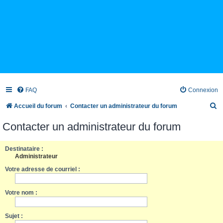
FAQ
Connexion
R
Accueil du forum
Contacter un administrateur du forum
e
Contacter un administrateur du forum
c
h
Destinataire :
Administrateur
e
Votre adresse de courriel :
r
c
Votre nom :
h
e
Sujet :
r