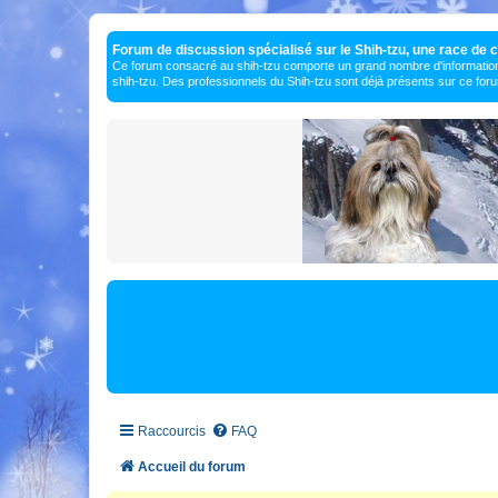
Forum de discussion spécialisé sur le Shih-tzu, une race de c
Ce forum consacré au shih-tzu comporte un grand nombre d'information
shih-tzu. Des professionnels du Shih-tzu sont déjà présents sur ce for
Raccourcis
FAQ
Accueil du forum