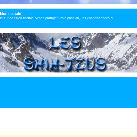
hien tibetain
s sur ce chien tibetain. Venez partager votre passion, vos connaissances du
um.