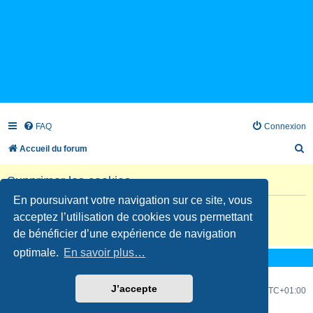
FAQ
Connexion
R
Accueil du forum
e
Supprimer les cookies
c
En poursuivant votre navigation sur ce site, vous
h
Êtes-vous sûr de vouloir supprimer les cookies de ce forum ?
acceptez l’utilisation de cookies vous permettant
e
de bénéficier d’une expérience de navigation
r
optimale.
En savoir plus…
c
h
J’accepte
Accueil du forum
Fuseau horaire sur
UTC+01:00
e
Développé par
phpBB
® Forum Software © phpBB Limited
r